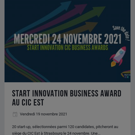
Innovation
Business
Award
au
CIC
Est
START INNOVATION BUSINESS AWARD
AU CIC EST
Vendredi 19 novembre 2021
20 start-up, sélectionnées parmi 120 candidates, pitcheront au
siège du CIC Est à Strasbourg le 24 novembre. Une...