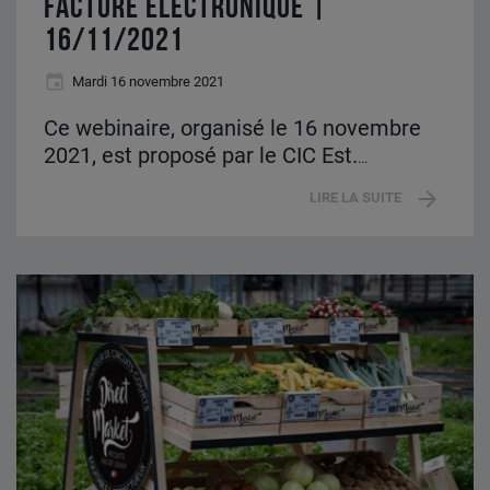
FACTURE ÉLECTRONIQUE |
16/11/2021
Mardi 16 novembre 2021
Ce webinaire, organisé le 16 novembre
2021, est proposé par le CIC Est.
...
LIRE LA SUITE
Direct
Market
Proche
du
consommateur