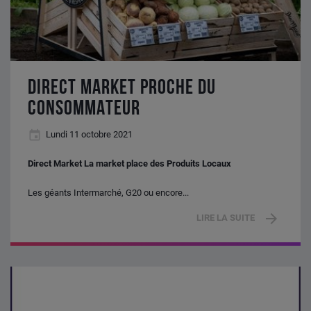
DIRECT MARKET PROCHE DU
CONSOMMATEUR
Lundi 11 octobre 2021
Direct Market La market place des Produits Locaux
Les géants Intermarché, G20 ou encore...
LIRE LA SUITE
L'enjeu
digital
des