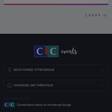
1
2
3
4
5
Su
SÉLECTIONNEZ VOTRE BANQUE
CHOISISSEZ UNE THÉMATIQUE
SITE PROPOSÉ PAR
Construisons dans un monde qui bouge