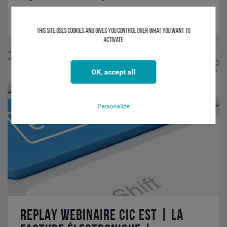
LIRE LA SUITE
This site uses cookies and gives you control over what you want to
activate
Replay
Webinaire
OK, accept all
CIC
Est
|
Personalize
La
facture
électronique
|
16/11/2021
REPLAY WEBINAIRE CIC EST | LA