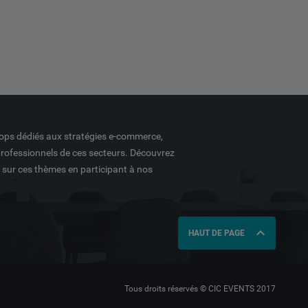
ops dédiés aux stratégies e-commerce,
professionnels de ces secteurs. Découvrez
é sur ces thèmes en participant à nos
expand_less
HAUT DE PAGE
Tous droits réservés © CIC EVENTS 2017