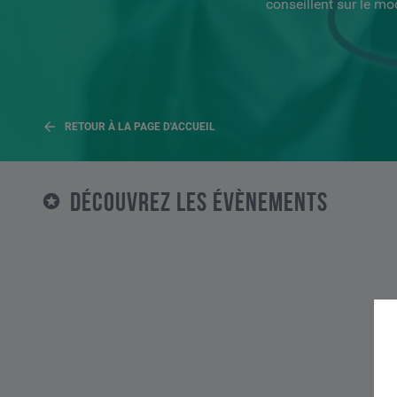
conseillent sur le mo
RETOUR À LA PAGE D'ACCUEIL
DÉCOUVREZ LES ÉVÈNEMENTS