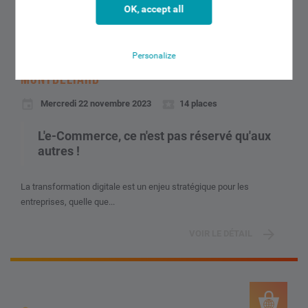
OK, accept all
MONTBELIARD
Personalize
LES RENDEZ-VOUS CONNECTÉS BY CIC À
MONTBELIARD
Mercredi 22 novembre 2023
14 places
L'e-Commerce, ce n'est pas réservé qu'aux
autres !
La transformation digitale est un enjeu stratégique pour les
entreprises, quelle que...
VOIR LE DÉTAIL