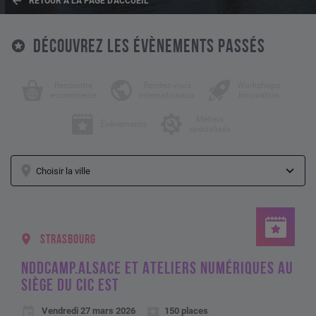
RETOUR À LA PAGE D'ACCUEIL
DÉCOUVREZ LES ÉVÈNEMENTS PASSÉS
Rencontre
Rendez-vous
Workshops
e-commerce
internationaux
Innovation
Métiers
Évènements
spécialisés
STRASBOURG
NDDCAMP.ALSACE ET ATELIERS NUMÉRIQUES AU
SIÈGE DU CIC EST
Vendredi 27 mars 2026
150 places