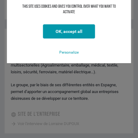
This site uses cookies and gives you control over what you want to
activate
OK, accept all
Le Bureau de Représentation du Groupe en Espagne, installé à
Madrid depuis 1981, est composé d’une équipe de 4 personnes
bilingues et biculturelles. Ses membres sont issus du milieu
Personalize
espagnol et français de l’entreprise et disposent de compétences
multisectorielles (Agroalimentaire, emballage, médical, textile,
loisirs, sécurité, ferroviaire, matériel électrique…).
Le groupe, par le biais de ses différentes entités en Espagne,
permet d’apporter un accompagnement global aux entreprises
désireuses de se développer sur ce territoire.
SITE DE L'ENTREPRISE
Voir l'interview de Lorraine DUPOUX