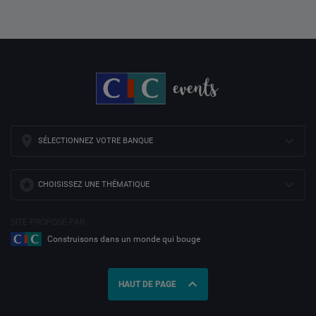
SÉLECTIONNEZ VOTRE BANQUE
CHOISISSEZ UNE THÉMATIQUE
SITE PROPOSÉ PAR
Construisons dans un monde qui bouge
expand_less
HAUT DE PAGE