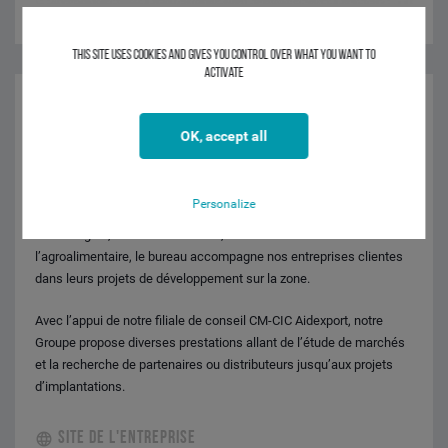
This site uses cookies and gives you control over what you want to
activate
Notre Groupe, qui dispose d’une succursale à Bruxelles depuis
1976, rayonne sur la Belgique, les Pays-Bas et le Luxembourg avec
OK, accept all
une grande connaissance des particularités locales et des
sensibilités communautaires.
Personalize
Doté d’une expertise dans les secteurs des nouvelles
technologies, de l’environnement, de la chimie et de
l’agroalimentaire, le bureau accompagne nos entreprises clientes
dans leurs projets de développement sur la zone.
Avec l’appui de notre filiale de conseil CM-CIC Aidexport, notre
Groupe propose diverses prestations allant de l’étude de marchés
et la recherche de partenaires ou distributeurs jusqu’aux projets
d’implantations.
SITE DE L'ENTREPRISE