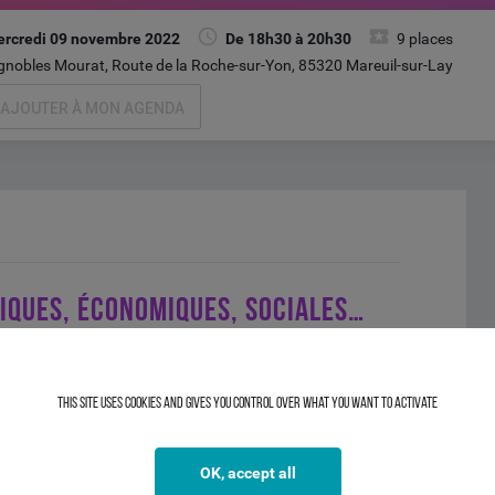
rcredi 09 novembre 2022
De 18h30 à 20h30
9 places
gnobles Mourat, Route de la Roche-sur-Yon, 85320 Mareuil-sur-Lay
AJOUTER À MON AGENDA
TIQUES, ÉCONOMIQUES, SOCIALES…
et Nicolas BRUSCHINI, Directeur CIC Entreprises Vendée,
ncontres économiques CIC Ouest !
This site uses cookies and gives you control over what you want to activate
onférence autour des
tensions géopolitiques, économiques,
OK, accept all