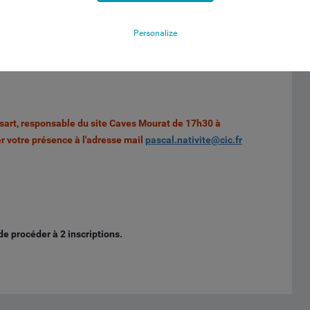
?
t de la stratégie CM-CIC
Personalize
s financiers ?
ion
ssart, responsable du site Caves Mourat de 17h30 à
er votre présence à l'adresse mail
pascal.nativite@cic.fr
 procéder à 2 inscriptions.