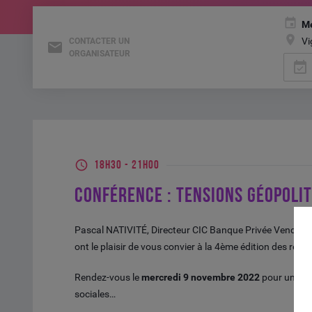
Me
Vi
CONTACTER UN
ORGANISATEUR
event_available
18H30
-
21H00
CONFÉRENCE : TENSIONS GÉOPOLI
Pascal NATIVITÉ, Directeur CIC Banque Privée Vendée, 
ont le plaisir de vous convier à la 4ème édition des re
Rendez-vous le
mercredi 9 novembre 2022
pour une c
sociales…