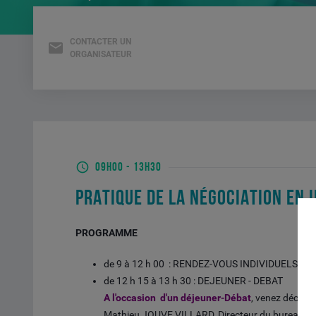
CONTACTER UN
ORGANISATEUR
09H00
-
13H30
PRATIQUE DE LA NÉGOCIATION EN 
PROGRAMME
de 9 à 12 h 00 : RENDEZ-VOUS INDIVIDUELS
de 12 h 15 à 13 h 30 : DEJEUNER - DEBAT
A l'occasion d'un déjeuner-Débat
, venez découv
Mathieu JOUVE VILLARD, Directeur du bureau de 