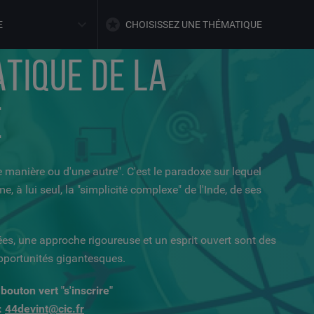
E
CHOISISSEZ UNE THÉMATIQUE
TIQUE DE LA
E
e manière ou d'une autre". C'est le paradoxe sur lequel
 à lui seul, la "simplicité complexe" de l'Inde, de ses
es, une approche rigoureuse et un esprit ouvert sont des
opportunités gigantesques.
bouton vert "s'inscrire"
:
44devint@cic.fr