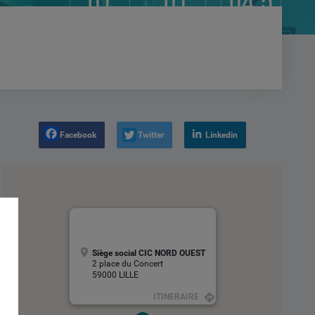
01
01
04.5
intervenant
sujet
heures
Facebook
Twitter
Linkedin
Siège social CIC NORD OUEST
2 place du Concert
59000 LILLE
ITINERAIRE