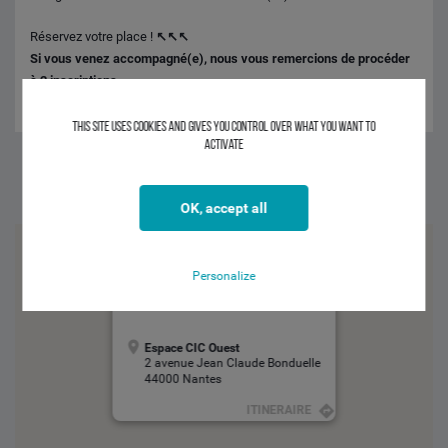
Réservez votre place !
↖↖↖
Si vous venez accompagné(e), nous vous remercions de procéder
à 2 inscriptions.
This site uses cookies and gives you control over what you want to
activate
Facebook
Twitter
Linkedin
OK, accept all
Personalize
Espace CIC Ouest
2 avenue Jean Claude Bonduelle
44000 Nantes
ITINERAIRE