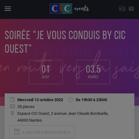
CHOISISSEZ UNE THÉMATIQUE
email
Actuali
Menu
SOIRÉE "JE VOUS CONDUIS BY CIC
OUEST"
01
03.5
sujet
heures
Mercredi 12 octobre 2022
De 19h30 à 23h00
28 places
Espace CIC Ouest, 2 avenue Jean Claude Bonduelle,
44000 Nantes
event_available
AJOUTER À MON AGENDA