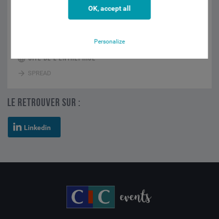
(centralisation, qualification, segmentation), le marketing
OK, accept all
automation (messages et scénarios, programmes de fidélité, avis
clients) et les mécaniques d'acquisition (parrainage, partenariats,
jeux marketing). Et tout cela en mode 100% cross-canal, bien sûr.
Personalize
SITE DE L'ENTREPRISE
SPREAD
LE RETROUVER SUR :