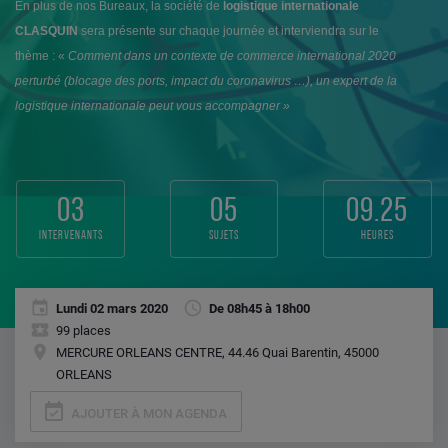
En plus de nos Bureaux, la société de
logistique internationale
CLASQUIN
sera présente sur chaque journée et interviendra sur le
thème :
«
Comment dans un contexte de commerce international 2020
perturbé (blocage des ports, impact du coronavirus …), un expert de la
logistique internationale peut vous accompagner »
03
05
09.25
intervenants
sujets
heures
Lundi 02 mars 2020
De 08h45 à 18h00
99 places
MERCURE ORLEANS CENTRE, 44.46 Quai Barentin, 45000
ORLEANS
event_available
AJOUTER À MON AGENDA