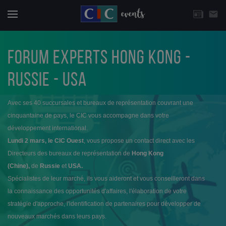
CHOISISSEZ UNE THÉMATIQUE
email
Actuali
Menu
FORUM EXPERTS HONG KONG -
RUSSIE - USA
Avec ses 40 succursales et bureaux de représentation couvrant une
cinquantaine de pays, le CIC vous accompagne dans votre
développement international.
Lundi 2 mars, le CIC Ouest
, vous propose un contact direct avec les
Directeurs des bureaux de représentation de
Hong Kong
(Chine),
de
Russie
et
USA.
Spécialistes de leur marché, ils vous aideront et vous conseilleront dans
la connaissance des opportunités d'affaires, l'élaboration de votre
stratégie d'approche, l'identification de partenaires pour développer de
nouveaux marchés dans leurs pays.