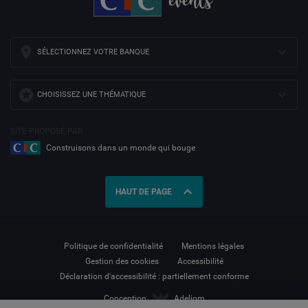
SÉLECTIONNEZ VOTRE BANQUE
CHOISISSEZ UNE THÉMATIQUE
SITE PROPOSÉ PAR
Construisons dans un monde qui bouge
expand_less
HAUT DE PAGE
Politique de confidentialité
Mentions légales
Gestion des cookies
Accessibilité
Déclaration d'accessibilité : partiellement conforme
Conception
Adeliom