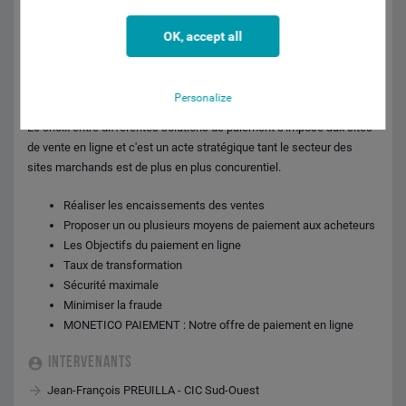
10H00
-
10H45
OK, accept all
LES SOLUTIONS D'ENCAISSEMENT E-
COMMERCE
Personalize
Le choix entre différentes solutions de paiement s'impose aux sites
de vente en ligne et c'est un acte stratégique tant le secteur des
sites marchands est de plus en plus concurentiel.
Réaliser les encaissements des ventes
Proposer un ou plusieurs moyens de paiement aux acheteurs
Les Objectifs du paiement en ligne
Taux de transformation
Sécurité maximale
Minimiser la fraude
MONETICO PAIEMENT : Notre offre de paiement en ligne
INTERVENANTS
Jean-François PREUILLA - CIC Sud-Ouest