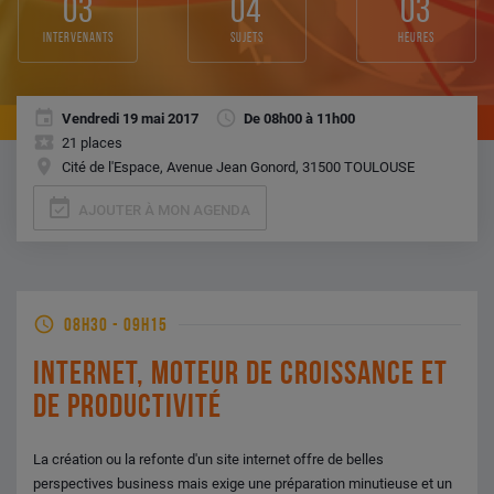
03
04
03
intervenants
sujets
heures
Vendredi 19 mai 2017
De 08h00 à 11h00
21 places
Cité de l'Espace, Avenue Jean Gonord, 31500 TOULOUSE
event_available
AJOUTER À MON AGENDA
08H30
-
09H15
INTERNET, MOTEUR DE CROISSANCE ET
DE PRODUCTIVITÉ
La création ou la refonte d'un site internet offre de belles
perspectives business mais exige une préparation minutieuse et un