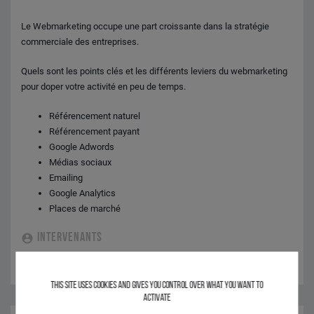
Le Webmarketing occupe une part croissante dans la stratégie
commerciale des entreprises.
Quels sont les points clés et les différents leviers du webmarketing
pour doper votre activité en peu de temps.
Référencement naturel
Référencement payant
Google Adwords
Médias sociaux
Emailing
Google Analytics
Places de marché
INTERVENANTS
Guilhem GLEIZES - CIBLEWEB
This site uses cookies and gives you control over what you want to
activate