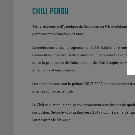
CHILI PEROU
4ème économie d’Amérique du Sud avec un PIB avoisinant les 25
performantes d'Amérique Latine.
La croissance devrait progresser en 2018. Suite à la remontée du
devraient augmenter. Cette embellie minière devrait favoriser l’i
outre, la production de fruits, de bois, de pâte à papier, de vin
américaine et européenne.
Les perspectives pour la période 2017-2020 sont également trè
attendu sur cette période.
Le Chili se distingue par un environnement des affaires de qualit
corruption. Selon le «Doing Business 2018» publié par la Banque
Latine après le Mexique.