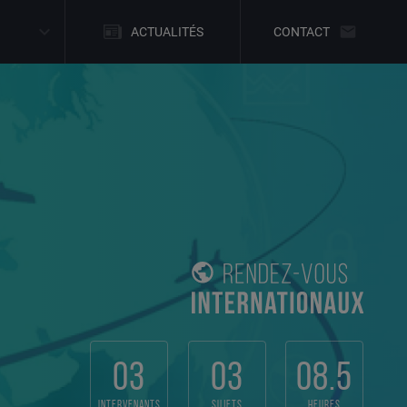
ACTUALITÉS
CONTACT
03
03
08.5
intervenants
sujets
heures