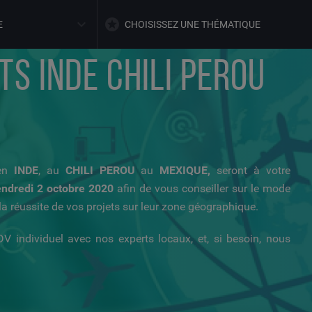
E
CHOISISSEZ UNE THÉMATIQUE
S INDE CHILI PEROU
 en
INDE
, au
CHILI PEROU
au
MEXIQUE,
seront à votre
endredi 2 octobre
2020
afin de vous conseiller sur le mode
a réussite de vos projets sur leur zone géographique.
DV individuel avec nos experts locaux, et, si besoin, nous