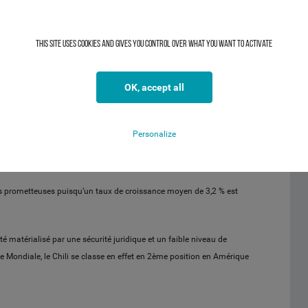
This site uses cookies and gives you control over what you want to activate
1,2 Mds USD en 2017, le Chili fait partie des économies les plus
OK, accept all
 cours et à la hausse de la production, les exportations de cuivre
nvestissement dans ce secteur, ainsi l’emploi et les salaires. En
Personalize
s et de poisson profiterait de la hausse de la demande nord-
s prometteuses puisqu’un taux de croissance moyen de 3,2 % est
é matérialisé par une sécurité juridique et un faible niveau de
 Mondiale, le Chili se classe en effet en 2ème position en Amérique