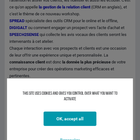
l'attention et attirer vos clients, les fidéliser et aussi les écouter. C'est
ce qu'on appelle
la gestion de la relation client
(CRM en anglais), et
c'est le thème de ce nouveau workshop.
SPREAD
spécialiste des outils CRM pour le online et le offline,
DIGIGALT
ou comment engager un prospect vers l'acte d'achat et
SPEECH2SENSE
qui collecte les avis vocaux des clients seront les
intervenants à cet atelier.
Chaque interaction avec vos prospects et clients est une occasion
de leur offrir une expérience unique et personnalisée. La
connaissance client
est donc
la donnée la plus précieuse
de votre
entreprise pour créer des opérations marketing efficaces et
pertinentes.
Participez à ce workshop pour en être convaincu et mettre en
application !
This site uses cookies and gives you control over what you want to
activate
INTERVENANTS
JEAN LOUIS BASQUIN - CIC NORD OUEST
OK, accept all
Frédéric VANDERPLANCKE - DIGIGALT
OLIVIER MARTINEAU - SPREAD
PHILIPPE MIECAZE - SPEECH2SENSE
Personalize