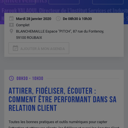
Mardi 28 janvier 2020
De 08h30 à 10h30
Complet
BLANCHEMAILLE Espace "PITCH", 87 rue du Fontenoy,
59100 ROUBAIX
event_available
AJOUTER À MON AGENDA
08H30
-
10H30
ATTIRER, FIDÉLISER, ÉCOUTER :
COMMENT ÊTRE PERFORMANT DANS SA
RELATION CLIENT
Toutes les bonnes pratiques et outils numériques pour capter